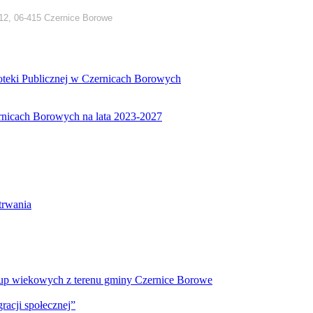
12, 06-415 Czernice Borowe
ioteki Publicznej w Czernicach Borowych
ernicach Borowych na lata 2023-2027
etrwania
 grup wiekowych z terenu gminy Czernice Borowe
racji społecznej”