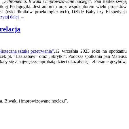
i
„Schronienia. Biwaki i improwizowane noclegi”.
Pan Bartek swoją
ikiej Pedagogiki. Jest autorem oraz współautorem wielu projektów
si (cykl filmików proekologicznych), Dzikie Baby czy Ekspedycja
zytaj dalej
→
relacja
12 września 2023 roku na spotkaniu
żek pt. “Las zabaw” oraz „Skrytki”. Podczas spotkania pan Mateusz
ały się z największą aprobatą dzieci okazały się: zbieranie grzybów,
ia. Biwaki i improwizowane noclegi”.