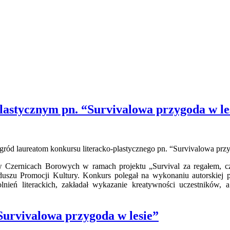
lastycznym pn. “Survivalowa przygoda w le
nagród laureatom konkursu literacko-plastycznego pn. “Survivalowa prz
 Czernicach Borowych w ramach projektu „Survival za regałem, czy
duszu Promocji Kultury.
Konkurs polegał na wykonaniu autorskiej p
dolnień literackich, zakładał wykazanie kreatywności uczestników,
Survivalowa przygoda w lesie”