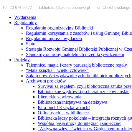
Tel: 23 674 60 72
biblioteka@czerniceborowe.pl
ul. Chełchowskiego 
Wydarzenia
Regulaminy
Regulamin organizacyjny Biblioteki
Regulamin korzystania z zasobów i usług Gminnej Bibl
Regulamin imprez i wydarzeń
Statut
Strategia Rozwoju Gminnej Biblioteki Publicznej w Cz
Standardy ochrony małoletnich przed krzywdzeniem
Projekty
Tajemnice, magia i czary paruszają biblioteczne regały
“Mała książka – wielki człowiek”
Zakup nowości wydawniczych do bibliotek publicznych
Archiwum projektów
Survival za regałem, czyli biblioteczna sztuka prz
Biblioteczne wędrówki po literaturze słowiańskiej
Literackie zawirowania
Biblioteczna inicjatywa na detektywa
Para-buch! Książka w ruch!
O finansach… w bibliotece
Biblioteka łączy pokolenia – integracja różnych
Wspólna pasja drogą do integracji społecznej
“Aktywna wieś – świetlica w Grójcu centrum integ