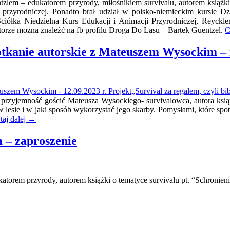
ntzlem – edukatorem przyrody, miłośnikiem survivalu, autorem książk
 przyrodniczej. Ponadto brał udział w polsko-niemieckim kursie Dz
iółka Niedzielna Kurs Edukacji i Animacji Przyrodniczej, Reyckler
torze można znaleźć na fb profilu Droga Do Lasu – Bartek Guentzel.
C
otkanie autorskie z Mateuszem Wysockim – 
 przyjemność gościć Mateusza Wysockiego- survivalowca, autora ksią
lesie i w jaki sposób wykorzystać jego skarby. Pomysłami, które spotk
taj dalej
→
 – zaproszenie
torem przyrody, autorem książki o tematyce survivalu pt. “Schronien