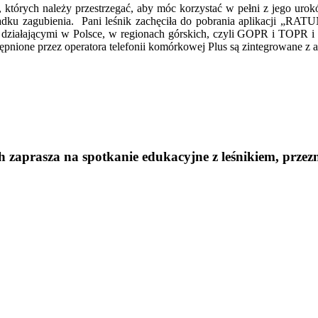
których należy przestrzegać, aby móc korzystać w pełni z jego urokó
adku zagubienia. Pani leśnik zachęciła do pobrania aplikacji „RAT
mi działającymi w Polsce, w regionach górskich, czyli GOPR i TO
nione przez operatora telefonii komórkowej Plus są zintegrowane z a
aprasza na spotkanie edukacyjne z leśnikiem, przezna