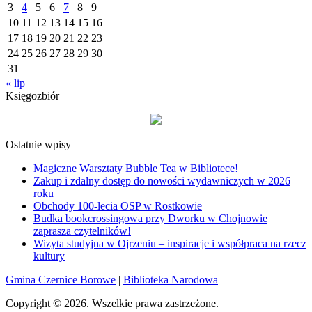
3
4
5
6
7
8
9
10
11
12
13
14
15
16
17
18
19
20
21
22
23
24
25
26
27
28
29
30
31
« lip
Księgozbiór
Ostatnie wpisy
Magiczne Warsztaty Bubble Tea w Bibliotece!
Zakup i zdalny dostęp do nowości wydawniczych w 2026
roku
Obchody 100-lecia OSP w Rostkowie
Budka bookcrossingowa przy Dworku w Chojnowie
zaprasza czytelników!
Wizyta studyjna w Ojrzeniu – inspiracje i współpraca na rzecz
kultury
Gmina Czernice Borowe
|
Biblioteka Narodowa
Copyright © 2026. Wszelkie prawa zastrzeżone.