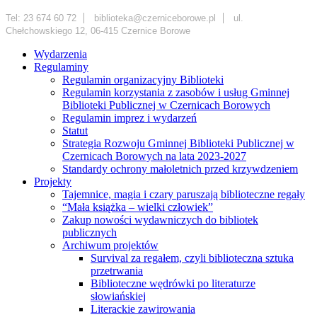
Tel: 23 674 60 72
biblioteka@czerniceborowe.pl
ul.
Chełchowskiego 12, 06-415 Czernice Borowe
Wydarzenia
Regulaminy
Regulamin organizacyjny Biblioteki
Regulamin korzystania z zasobów i usług Gminnej
Biblioteki Publicznej w Czernicach Borowych
Regulamin imprez i wydarzeń
Statut
Strategia Rozwoju Gminnej Biblioteki Publicznej w
Czernicach Borowych na lata 2023-2027
Standardy ochrony małoletnich przed krzywdzeniem
Projekty
Tajemnice, magia i czary paruszają biblioteczne regały
“Mała książka – wielki człowiek”
Zakup nowości wydawniczych do bibliotek
publicznych
Archiwum projektów
Survival za regałem, czyli biblioteczna sztuka
przetrwania
Biblioteczne wędrówki po literaturze
słowiańskiej
Literackie zawirowania