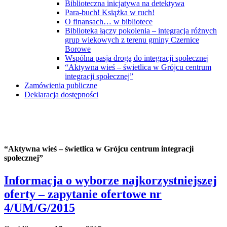
Biblioteczna inicjatywa na detektywa
Para-buch! Książka w ruch!
O finansach… w bibliotece
Biblioteka łączy pokolenia – integracja różnych
grup wiekowych z terenu gminy Czernice
Borowe
Wspólna pasja drogą do integracji społecznej
“Aktywna wieś – świetlica w Grójcu centrum
integracji społecznej”
Zamówienia publiczne
Deklaracja dostępności
“Aktywna wieś – świetlica w Grójcu centrum integracji
społecznej”
Informacja o wyborze najkorzystniejszej
oferty – zapytanie ofertowe nr
4/UM/G/2015