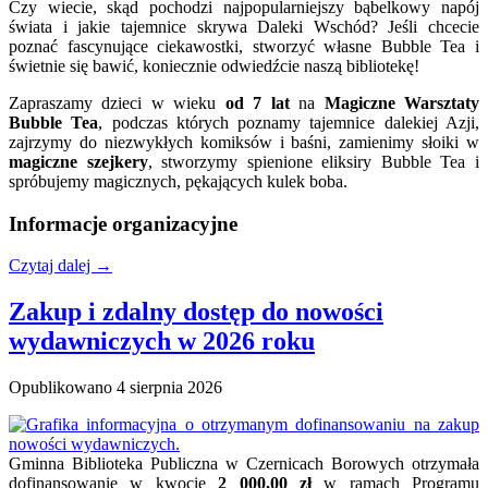
Czy wiecie, skąd pochodzi najpopularniejszy bąbelkowy napój
świata i jakie tajemnice skrywa Daleki Wschód? Jeśli chcecie
poznać fascynujące ciekawostki, stworzyć własne Bubble Tea i
świetnie się bawić, koniecznie odwiedźcie naszą bibliotekę!
Zapraszamy dzieci w wieku
od 7 lat
na
Magiczne Warsztaty
Bubble Tea
, podczas których poznamy tajemnice dalekiej Azji,
zajrzymy do niezwykłych komiksów i baśni, zamienimy słoiki w
magiczne szejkery
, stworzymy spienione eliksiry Bubble Tea i
spróbujemy magicznych, pękających kulek boba.
Informacje organizacyjne
Czytaj dalej
→
Zakup i zdalny dostęp do nowości
wydawniczych w 2026 roku
Opublikowano
4 sierpnia 2026
Gminna Biblioteka Publiczna w Czernicach Borowych otrzymała
dofinansowanie w kwocie
2 000,00 zł
w ramach Programu