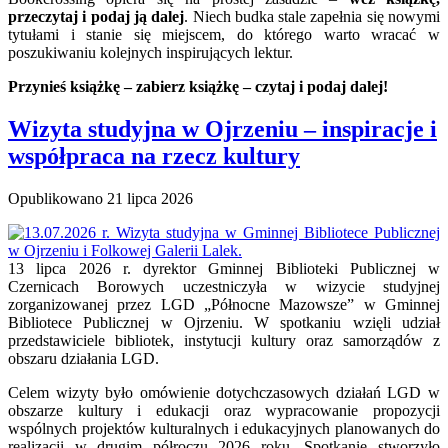
przeczytaj i podaj ją dalej
. Niech budka stale zapełnia się nowymi
tytułami i stanie się miejscem, do którego warto wracać w
poszukiwaniu kolejnych inspirujących lektur.
Przynieś książkę – zabierz książkę – czytaj i podaj dalej!
Wizyta studyjna w Ojrzeniu – inspiracje i
współpraca na rzecz kultury
Opublikowano
21 lipca 2026
13 lipca 2026 r. dyrektor Gminnej Biblioteki Publicznej w
Czernicach Borowych uczestniczyła w wizycie studyjnej
zorganizowanej przez LGD „Północne Mazowsze” w Gminnej
Bibliotece Publicznej w Ojrzeniu. W spotkaniu wzięli udział
przedstawiciele bibliotek, instytucji kultury oraz samorządów z
obszaru działania LGD.
Celem wizyty było omówienie dotychczasowych działań LGD w
obszarze kultury i edukacji oraz wypracowanie propozycji
wspólnych projektów kulturalnych i edukacyjnych planowanych do
realizacji w drugim półroczu 2026 roku. Spotkanie stworzyło