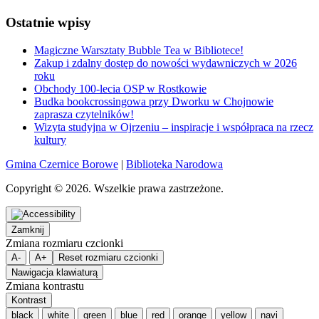
Ostatnie wpisy
Magiczne Warsztaty Bubble Tea w Bibliotece!
Zakup i zdalny dostęp do nowości wydawniczych w 2026
roku
Obchody 100-lecia OSP w Rostkowie
Budka bookcrossingowa przy Dworku w Chojnowie
zaprasza czytelników!
Wizyta studyjna w Ojrzeniu – inspiracje i współpraca na rzecz
kultury
Gmina Czernice Borowe
|
Biblioteka Narodowa
Copyright © 2026. Wszelkie prawa zastrzeżone.
Zamknij
Zmiana rozmiaru czcionki
A-
A+
Reset rozmiaru czcionki
Nawigacja klawiaturą
Zmiana kontrastu
Kontrast
black
white
green
blue
red
orange
yellow
navi