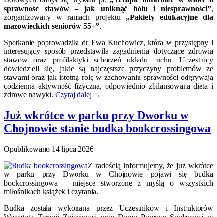
sprawność stawów – jak uniknąć bólu i niesprawności”
,
zorganizowany w ramach projektu
„Pakiety edukacyjne dla
mazowieckich seniorów 55+”
.
Spotkanie poprowadziła dr Ewa Kuchowicz, która w przystępny i
interesujący sposób przedstawiła zagadnienia dotyczące zdrowia
stawów oraz profilaktyki schorzeń układu ruchu. Uczestnicy
dowiedzieli się, jakie są najczęstsze przyczyny problemów ze
stawami oraz jak istotną rolę w zachowaniu sprawności odgrywają
codzienna aktywność fizyczna, odpowiednio zbilansowana dieta i
zdrowe nawyki.
Czytaj dalej
→
Już wkrótce w parku przy Dworku w
Chojnowie stanie budka bookcrossingowa
Opublikowano
14 lipca 2026
Z radością informujemy, że już wkrótce
w parku przy Dworku w Chojnowie pojawi się budka
bookcrossingowa – miejsce stworzone z myślą o wszystkich
miłośnikach książek i czytania.
Budka została wykonana przez Uczestników i Instruktorów
Warsztatu Terapii Zajęciowej przy Domu Pomocy Społecznej w