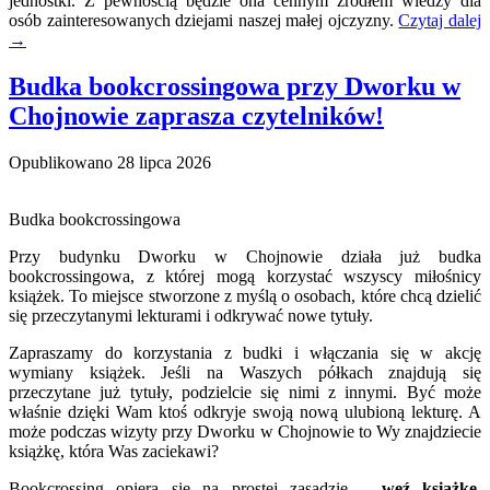
jednostki. Z pewnością będzie ona cennym źródłem wiedzy dla
osób zainteresowanych dziejami naszej małej ojczyzny.
Czytaj dalej
→
Budka bookcrossingowa przy Dworku w
Chojnowie zaprasza czytelników!
Opublikowano
28 lipca 2026
Budka bookcrossingowa
Przy budynku Dworku w Chojnowie działa już budka
bookcrossingowa, z której mogą korzystać wszyscy miłośnicy
książek. To miejsce stworzone z myślą o osobach, które chcą dzielić
się przeczytanymi lekturami i odkrywać nowe tytuły.
Zapraszamy do korzystania z budki i włączania się w akcję
wymiany książek. Jeśli na Waszych półkach znajdują się
przeczytane już tytuły, podzielcie się nimi z innymi. Być może
właśnie dzięki Wam ktoś odkryje swoją nową ulubioną lekturę. A
może podczas wizyty przy Dworku w Chojnowie to Wy znajdziecie
książkę, która Was zaciekawi?
Bookcrossing opiera się na prostej zasadzie –
weź książkę,