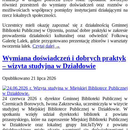
również przestrzeń do wymiany doświadczeń oraz rozmów o
możliwościach współpracy pomiędzy instytucjami działającymi na
rzecz lokalnych społeczności.
Uczestnicy mieli okazję zapoznać się z działalnością Gminnej
Biblioteki Publicznej w Ojrzeniu, poznać dobre praktyki w zakresie
prowadzenia działalności kulturalnej oraz odwiedzić Folkową
Galerię Lalek, gdzie przygotowano prezentację zbiorów i warsztaty
tworzenia lalek.
Czytaj dalej
→
Wymiana doświadczeń i dobrych praktyk
– wizyta studyjna w Działdowie
Opublikowano
21 lipca 2026
24 czerwca 2026 r. dyrektor Gminnej Biblioteki Publicznej w
Czernicach Borowych, Iwona Zakrzewska, uczestniczyła w wizycie
studyjnej w Miejskiej Bibliotece Publicznej w Działdowie. W
spotkaniu wzięły udział dyrektorki bibliotek z powiatu
przasnyskiego, które na zaproszenie Miejskiej Biblioteki Publicznej
w Działdowie oraz lokalnej grupy InicJaTyWy z powiatu
działdowskiego miały okazję wymienić się doświadczeniami i