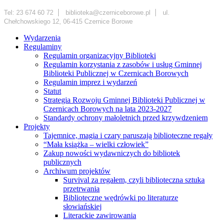
Tel: 23 674 60 72
biblioteka@czerniceborowe.pl
ul.
Chełchowskiego 12, 06-415 Czernice Borowe
Wydarzenia
Regulaminy
Regulamin organizacyjny Biblioteki
Regulamin korzystania z zasobów i usług Gminnej
Biblioteki Publicznej w Czernicach Borowych
Regulamin imprez i wydarzeń
Statut
Strategia Rozwoju Gminnej Biblioteki Publicznej w
Czernicach Borowych na lata 2023-2027
Standardy ochrony małoletnich przed krzywdzeniem
Projekty
Tajemnice, magia i czary paruszają biblioteczne regały
“Mała książka – wielki człowiek”
Zakup nowości wydawniczych do bibliotek
publicznych
Archiwum projektów
Survival za regałem, czyli biblioteczna sztuka
przetrwania
Biblioteczne wędrówki po literaturze
słowiańskiej
Literackie zawirowania