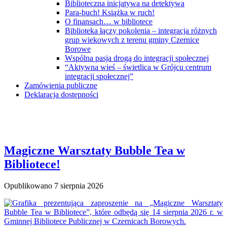
Biblioteczna inicjatywa na detektywa
Para-buch! Książka w ruch!
O finansach… w bibliotece
Biblioteka łączy pokolenia – integracja różnych
grup wiekowych z terenu gminy Czernice
Borowe
Wspólna pasja drogą do integracji społecznej
“Aktywna wieś – świetlica w Grójcu centrum
integracji społecznej”
Zamówienia publiczne
Deklaracja dostępności
Magiczne Warsztaty Bubble Tea w
Bibliotece!
Opublikowano
7 sierpnia 2026