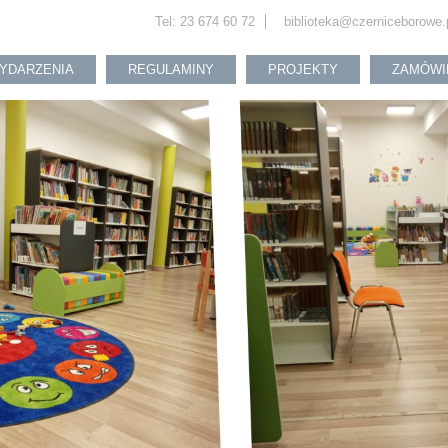
Tel: 23 674 60 72
biblioteka@czerniceborowe.
YDARZENIA
REGULAMINY
PROJEKTY
ZAMÓWI