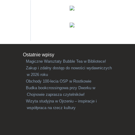
Ostatnie wpisy
Magiczne Warsztaty Bubble Tea w Bibliotece!
Zakup i zdalny dostęp do nowości wydawniczych
w 2026 roku
Obchody 100-lecia OSP w Rostkowie
Budka bookcrossingowa przy Dworku w
Chojnowie zaprasza czytelników!
Wizyta studyjna w Ojrzeniu – inspiracje i
współpraca na rzecz kultury