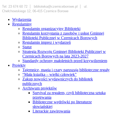
Tel: 23 674 60 72
biblioteka@czerniceborowe.pl
ul.
Chełchowskiego 12, 06-415 Czernice Borowe
Wydarzenia
Regulaminy
Regulamin organizacyjny Biblioteki
Regulamin korzystania z zasobów i usług Gminnej
Biblioteki Publicznej w Czernicach Borowych
Regulamin imprez i wydarzeń
Statut
Strategia Rozwoju Gminnej Biblioteki Publicznej w
Czernicach Borowych na lata 2023-2027
Standardy ochrony małoletnich przed krzywdzeniem
Projekty
Tajemnice, magia i czary paruszają biblioteczne regały
“Mała książka – wielki człowiek”
Zakup nowości wydawniczych do bibliotek
publicznych
Archiwum projektów
Survival za regałem, czyli biblioteczna sztuka
przetrwania
Biblioteczne wędrówki po literaturze
słowiańskiej
Literackie zawirowania