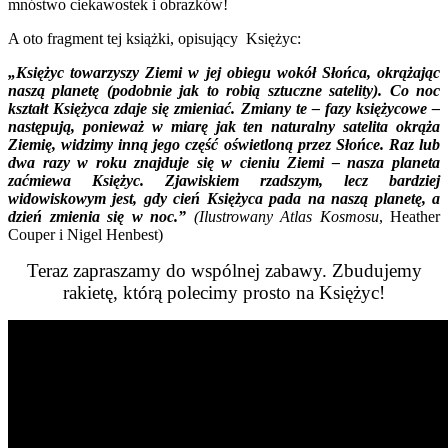
mnóstwo ciekawostek i obrazków!
A oto fragment tej książki, opisujący Księżyc:
„Księżyc towarzyszy Ziemi w jej obiegu wokół Słońca, okrążając
naszą planetę (podobnie jak to robią sztuczne satelity). Co noc
kształt Księżyca zdaje się zmieniać. Zmiany te – fazy księżycowe –
następują, ponieważ w miarę jak ten naturalny satelita okrąża
Ziemię, widzimy inną jego część oświetloną przez Słońce. Raz lub
dwa razy w roku znajduje się w cieniu Ziemi – nasza planeta
zaćmiewa Księżyc. Zjawiskiem rzadszym, lecz bardziej
widowiskowym jest, gdy cień Księżyca pada na naszą planetę, a
dzień zmienia się w noc.”
(
Ilustrowany Atlas Kosmosu
, Heather
Couper i Nigel Henbest)
Teraz zapraszamy do wspólnej zabawy. Zbudujemy
rakietę, którą polecimy prosto na Księżyc!