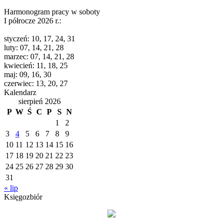
Harmonogram pracy w soboty
I półrocze 2026 r.:
styczeń: 10, 17, 24, 31
luty: 07, 14, 21, 28
marzec: 07, 14, 21, 28
kwiecień: 11, 18, 25
maj: 09, 16, 30
czerwiec: 13, 20, 27
Kalendarz
sierpień 2026
P
W
Ś
C
P
S
N
1
2
3
4
5
6
7
8
9
10
11
12
13
14
15
16
17
18
19
20
21
22
23
24
25
26
27
28
29
30
31
« lip
Księgozbiór