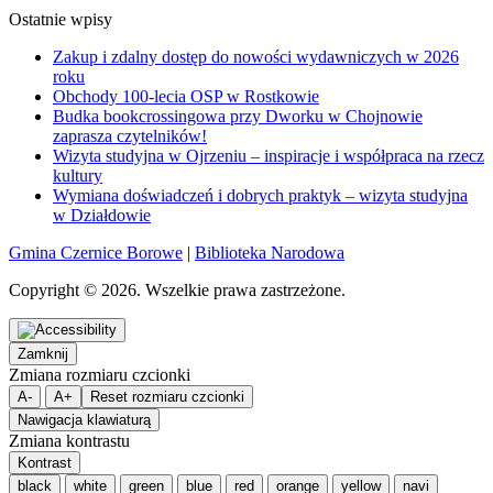
Ostatnie wpisy
Zakup i zdalny dostęp do nowości wydawniczych w 2026
roku
Obchody 100-lecia OSP w Rostkowie
Budka bookcrossingowa przy Dworku w Chojnowie
zaprasza czytelników!
Wizyta studyjna w Ojrzeniu – inspiracje i współpraca na rzecz
kultury
Wymiana doświadczeń i dobrych praktyk – wizyta studyjna
w Działdowie
Gmina Czernice Borowe
|
Biblioteka Narodowa
Copyright © 2026. Wszelkie prawa zastrzeżone.
Zamknij
Zmiana rozmiaru czcionki
A-
A+
Reset rozmiaru czcionki
Nawigacja klawiaturą
Zmiana kontrastu
Kontrast
black
white
green
blue
red
orange
yellow
navi