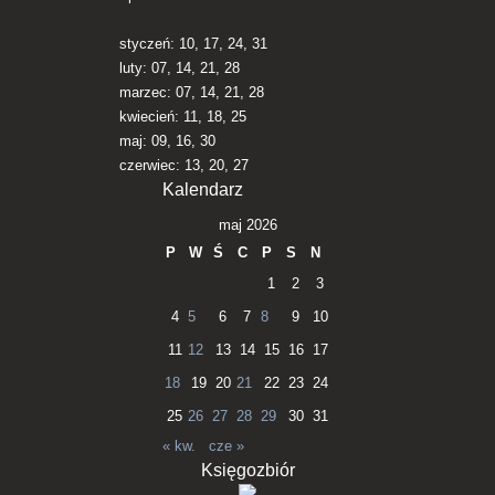
styczeń: 10, 17, 24, 31
luty: 07, 14, 21, 28
marzec: 07, 14, 21, 28
kwiecień: 11, 18, 25
maj: 09, 16, 30
czerwiec: 13, 20, 27
Kalendarz
maj 2026
P
W
Ś
C
P
S
N
1
2
3
4
5
6
7
8
9
10
11
12
13
14
15
16
17
18
19
20
21
22
23
24
25
26
27
28
29
30
31
« kw.
cze »
Księgozbiór