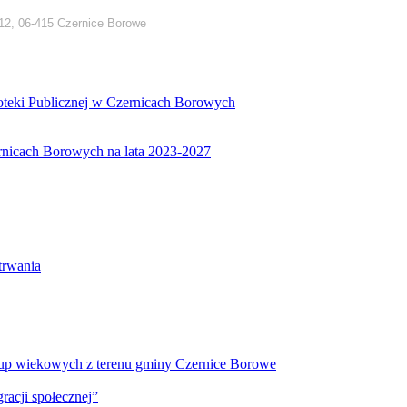
12, 06-415 Czernice Borowe
ioteki Publicznej w Czernicach Borowych
ernicach Borowych na lata 2023-2027
etrwania
 grup wiekowych z terenu gminy Czernice Borowe
racji społecznej”