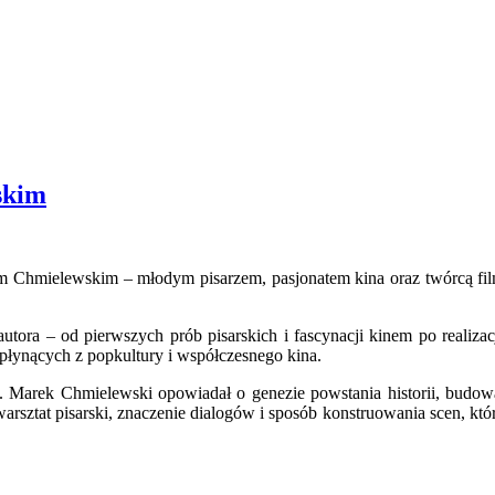
skim
kiem Chmielewskim – młodym pisarzem, pasjonatem kina oraz twórcą 
utora – od pierwszych prób pisarskich i fascynacji kinem po realiz
 płynących z popkultury i współczesnego kina.
”. Marek Chmielewski opowiadał o genezie powstania historii, budowa
e, warsztat pisarski, znaczenie dialogów i sposób konstruowania scen, k