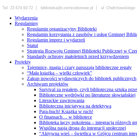
Tel: 23 674 60 72
biblioteka@czerniceborowe.pl
ul. Chełchowskiego 
Wydarzenia
Regulaminy
Regulamin organizacyjny Biblioteki
Regulamin korzystania z zasobów i usług Gminnej Bibl
Regulamin imprez i wydarzeń
Statut
Strategia Rozwoju Gminnej Biblioteki Publicznej w Cz
Standardy ochrony małoletnich przed krzywdzeniem
Projekty
Tajemnice, magia i czary paruszają biblioteczne regały
“Mała książka – wielki człowiek”
Zakup nowości wydawniczych do bibliotek publicznych
Archiwum projektów
Survival za regałem, czyli biblioteczna sztuka prz
Biblioteczne wędrówki po literaturze słowiańskiej
Literackie zawirowania
Biblioteczna inicjatywa na detektywa
Para-buch! Książka w ruch!
O finansach… w bibliotece
Biblioteka łączy pokolenia – integracja różnych
Wspólna pasja drogą do integracji społecznej
“Aktywna wieś – świetlica w Grójcu centrum integ