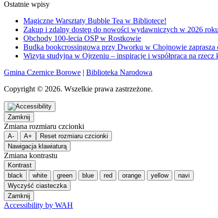
Ostatnie wpisy
Magiczne Warsztaty Bubble Tea w Bibliotece!
Zakup i zdalny dostęp do nowości wydawniczych w 2026 rok
Obchody 100-lecia OSP w Rostkowie
Budka bookcrossingowa przy Dworku w Chojnowie zaprasza 
Wizyta studyjna w Ojrzeniu – inspiracje i współpraca na rzecz 
Gmina Czernice Borowe
|
Biblioteka Narodowa
Copyright © 2026. Wszelkie prawa zastrzeżone.
Zamknij
Zmiana rozmiaru czcionki
A-
A+
Reset rozmiaru czcionki
Nawigacja klawiaturą
Zmiana kontrastu
Kontrast
black
white
green
blue
red
orange
yellow
navi
Wyczyść ciasteczka
Zamknij
Accessibility by WAH