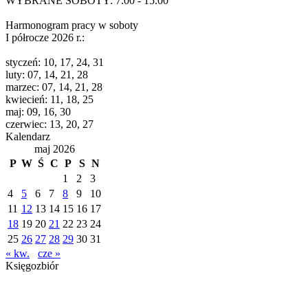
WYBRANE SOBOTY: 7.00 - 15.00
Harmonogram pracy w soboty
I półrocze 2026 r.:
styczeń: 10, 17, 24, 31
luty: 07, 14, 21, 28
marzec: 07, 14, 21, 28
kwiecień: 11, 18, 25
maj: 09, 16, 30
czerwiec: 13, 20, 27
Kalendarz
maj 2026
P
W
Ś
C
P
S
N
1
2
3
4
5
6
7
8
9
10
11
12
13
14
15
16
17
18
19
20
21
22
23
24
25
26
27
28
29
30
31
« kw.
cze »
Księgozbiór