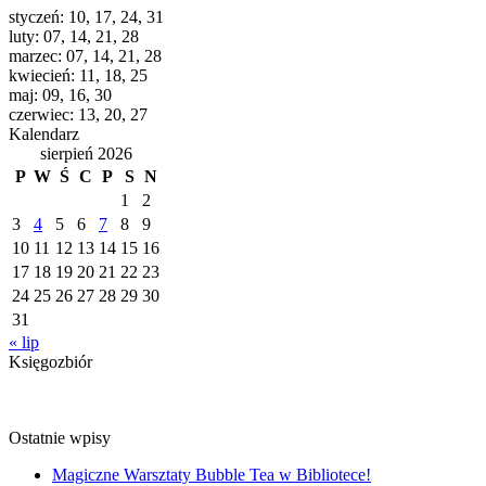
styczeń: 10, 17, 24, 31
luty: 07, 14, 21, 28
marzec: 07, 14, 21, 28
kwiecień: 11, 18, 25
maj: 09, 16, 30
czerwiec: 13, 20, 27
Kalendarz
sierpień 2026
P
W
Ś
C
P
S
N
1
2
3
4
5
6
7
8
9
10
11
12
13
14
15
16
17
18
19
20
21
22
23
24
25
26
27
28
29
30
31
« lip
Księgozbiór
Ostatnie wpisy
Magiczne Warsztaty Bubble Tea w Bibliotece!