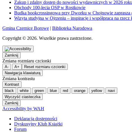
Zakup i zdalny dostęp do nowości wydawniczych w 2026 rok
Obchody 100-lecia OSP w Rostkowie
Budka bookcrossingowa przy Dworku w Chojnowie zaprasza 
Wizyta studyjna w Ojrzeniu – inspiracje i współpraca na rzecz 
Gmina Czernice Borowe
|
Biblioteka Narodowa
Copyright © 2026. Wszelkie prawa zastrzeżone.
Zamknij
Zmiana rozmiaru czcionki
A-
A+
Reset rozmiaru czcionki
Nawigacja klawiaturą
Zmiana kontrastu
Kontrast
black
white
green
blue
red
orange
yellow
navi
Wyczyść ciasteczka
Zamknij
Accessibility by WAH
Deklaracja dostępności
Dyskusyjny Klub Książki
Forum