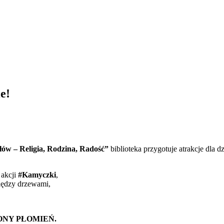
e!
łów – Religia, Rodzina, Radość”
biblioteka przygotuje atrakcje dla dz
 akcji
#Kamyczki
,
między drzewami,
IELONY PŁOMIEŃ.