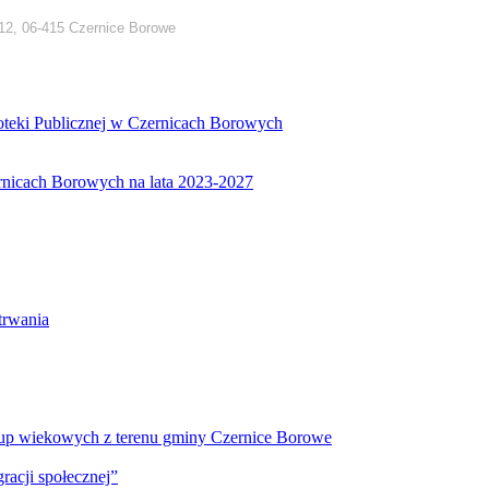
12, 06-415 Czernice Borowe
ioteki Publicznej w Czernicach Borowych
ernicach Borowych na lata 2023-2027
etrwania
 grup wiekowych z terenu gminy Czernice Borowe
racji społecznej”