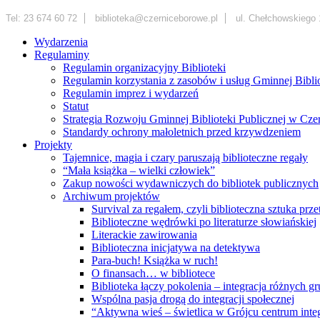
Tel: 23 674 60 72
biblioteka@czerniceborowe.pl
ul. Chełchowskiego 
Wydarzenia
Regulaminy
Regulamin organizacyjny Biblioteki
Regulamin korzystania z zasobów i usług Gminnej Bibl
Regulamin imprez i wydarzeń
Statut
Strategia Rozwoju Gminnej Biblioteki Publicznej w Cz
Standardy ochrony małoletnich przed krzywdzeniem
Projekty
Tajemnice, magia i czary paruszają biblioteczne regały
“Mała książka – wielki człowiek”
Zakup nowości wydawniczych do bibliotek publicznych
Archiwum projektów
Survival za regałem, czyli biblioteczna sztuka prz
Biblioteczne wędrówki po literaturze słowiańskiej
Literackie zawirowania
Biblioteczna inicjatywa na detektywa
Para-buch! Książka w ruch!
O finansach… w bibliotece
Biblioteka łączy pokolenia – integracja różnych
Wspólna pasja drogą do integracji społecznej
“Aktywna wieś – świetlica w Grójcu centrum integ