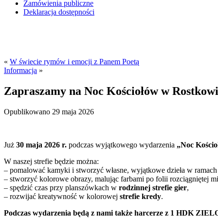
Zamówienia publiczne
Deklaracja dostępności
«
W świecie rymów i emocji z Panem Poetą
Informacja
»
Zapraszamy na Noc Kościołów w Rostkowi
Opublikowano
29 maja 2026
Już
30 maja 2026 r.
podczas wyjątkowego wydarzenia
„Noc Kościo
W naszej strefie będzie można:
– pomalować kamyki i stworzyć własne, wyjątkowe dzieła w ramach
– stworzyć kolorowe obrazy, malując farbami po folii rozciągniętej 
– spędzić czas przy planszówkach w
rodzinnej strefie gier
,
– rozwijać kreatywność w kolorowej
strefie kredy
.
Podczas wydarzenia będą z nami także harcerze z 1 HDK Z