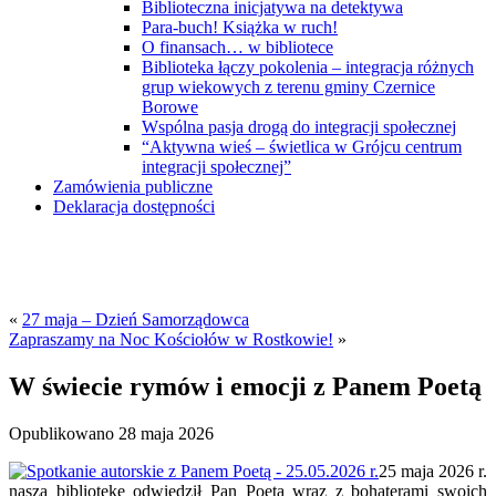
Biblioteczna inicjatywa na detektywa
Para-buch! Książka w ruch!
O finansach… w bibliotece
Biblioteka łączy pokolenia – integracja różnych
grup wiekowych z terenu gminy Czernice
Borowe
Wspólna pasja drogą do integracji społecznej
“Aktywna wieś – świetlica w Grójcu centrum
integracji społecznej”
Zamówienia publiczne
Deklaracja dostępności
«
27 maja – Dzień Samorządowca
Zapraszamy na Noc Kościołów w Rostkowie!
»
W świecie rymów i emocji z Panem Poetą
Opublikowano
28 maja 2026
25 maja 2026 r.
naszą bibliotekę odwiedził Pan Poeta wraz z bohaterami swoich