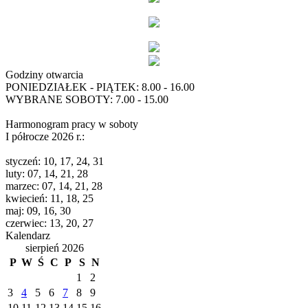
Godziny otwarcia
PONIEDZIAŁEK - PIĄTEK: 8.00 - 16.00
WYBRANE SOBOTY: 7.00 - 15.00
Harmonogram pracy w soboty
I półrocze 2026 r.:
styczeń: 10, 17, 24, 31
luty: 07, 14, 21, 28
marzec: 07, 14, 21, 28
kwiecień: 11, 18, 25
maj: 09, 16, 30
czerwiec: 13, 20, 27
Kalendarz
sierpień 2026
P
W
Ś
C
P
S
N
1
2
3
4
5
6
7
8
9
10
11
12
13
14
15
16