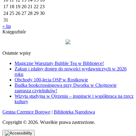
17
18
19
20
21
22
23
24
25
26
27
28
29
30
31
« lip
Księgozbiór
Ostatnie wpisy
Magiczne Warsztaty Bubble Tea w Bibliotece!
Zakup i zdalny dostęp do nowości wydawniczych w 2026
roku
Obchody 100-lecia OSP w Rostkowie
Budka bookcrossingowa przy Dworku w Chojnowie
zaprasza czytelników!
Wizyta studyjna w Ojrzeniu – inspiracje i współpraca na rzecz
kultury
Gmina Czernice Borowe
|
Biblioteka Narodowa
Copyright © 2026. Wszelkie prawa zastrzeżone.