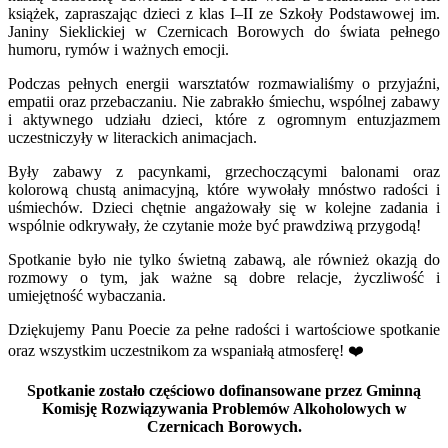
książek, zapraszając dzieci z klas I–II ze Szkoły Podstawowej im.
Janiny Sieklickiej w Czernicach Borowych do świata pełnego
humoru, rymów i ważnych emocji.
Podczas pełnych energii warsztatów rozmawialiśmy o przyjaźni,
empatii oraz przebaczaniu. Nie zabrakło śmiechu, wspólnej zabawy
i aktywnego udziału dzieci, które z ogromnym entuzjazmem
uczestniczyły w literackich animacjach.
Były zabawy z pacynkami, grzechoczącymi balonami oraz
kolorową chustą animacyjną, które wywołały mnóstwo radości i
uśmiechów. Dzieci chętnie angażowały się w kolejne zadania i
wspólnie odkrywały, że czytanie może być prawdziwą przygodą!
Spotkanie było nie tylko świetną zabawą, ale również okazją do
rozmowy o tym, jak ważne są dobre relacje, życzliwość i
umiejętność wybaczania.
Dziękujemy Panu Poecie za pełne radości i wartościowe spotkanie
oraz wszystkim uczestnikom za wspaniałą atmosferę! ❤️
Spotkanie zostało częściowo dofinansowane przez Gminną
Komisję Rozwiązywania Problemów Alkoholowych w
Czernicach Borowych.