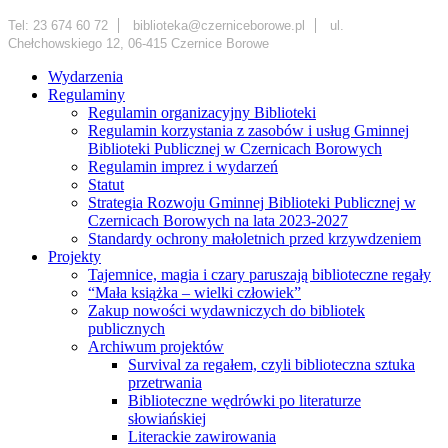
Tel: 23 674 60 72
biblioteka@czerniceborowe.pl
ul.
Chełchowskiego 12, 06-415 Czernice Borowe
Wydarzenia
Regulaminy
Regulamin organizacyjny Biblioteki
Regulamin korzystania z zasobów i usług Gminnej
Biblioteki Publicznej w Czernicach Borowych
Regulamin imprez i wydarzeń
Statut
Strategia Rozwoju Gminnej Biblioteki Publicznej w
Czernicach Borowych na lata 2023-2027
Standardy ochrony małoletnich przed krzywdzeniem
Projekty
Tajemnice, magia i czary paruszają biblioteczne regały
“Mała książka – wielki człowiek”
Zakup nowości wydawniczych do bibliotek
publicznych
Archiwum projektów
Survival za regałem, czyli biblioteczna sztuka
przetrwania
Biblioteczne wędrówki po literaturze
słowiańskiej
Literackie zawirowania