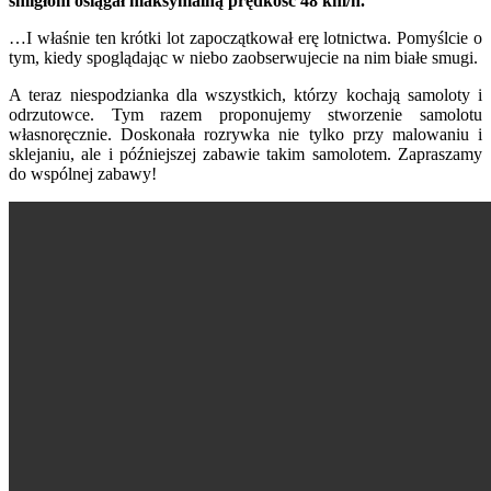
śmigłom osiągał maksymalną prędkość 48 km/h.”
…I właśnie ten krótki lot zapoczątkował erę lotnictwa. Pomyślcie o
tym, kiedy spoglądając w niebo zaobserwujecie na nim białe smugi.
A teraz niespodzianka dla wszystkich, którzy kochają samoloty i
odrzutowce. Tym razem proponujemy stworzenie samolotu
własnoręcznie. Doskonała rozrywka nie tylko przy malowaniu i
sklejaniu, ale i późniejszej zabawie takim samolotem. Zapraszamy
do wspólnej zabawy!