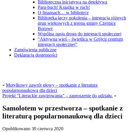
Biblioteczna inicjatywa na detektywa
Para-buch! Książka w ruch!
O finansach… w bibliotece
Biblioteka łączy pokolenia – integracja różnych
grup wiekowych z terenu gminy Czernice
Borowe
Wspólna pasja drogą do integracji społecznej
“Aktywna wieś – świetlica w Grójcu centrum
integracji społecznej”
Zamówienia publiczne
Deklaracja dostępności
«
Motylkowy zawrót głowy – spotkanie z literaturą
popularnonaukową dla dzieci
Projekt “Literackie zawirowania” – zaproszenie do udziału.
»
Samolotem w przestworza – spotkanie z
literaturą popularnonaukową dla dzieci
Opublikowano
30 czerwca 2020