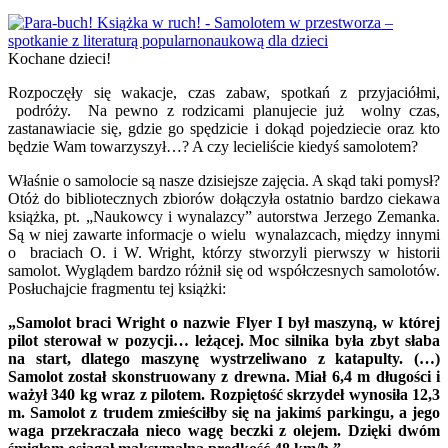
Kochane dzieci!
Rozpoczęły się wakacje, czas zabaw, spotkań z przyjaciółmi,
podróży. Na pewno z rodzicami planujecie już wolny czas,
zastanawiacie się, gdzie go spędzicie i dokąd pojedziecie oraz kto
będzie Wam towarzyszył…? A czy lecieliście kiedyś samolotem?
Właśnie o samolocie są nasze dzisiejsze zajęcia. A skąd taki pomysł?
Otóż do bibliotecznych zbiorów dołączyła ostatnio bardzo ciekawa
książka, pt. „Naukowcy i wynalazcy” autorstwa Jerzego Zemanka.
Są w niej zawarte informacje o wielu wynalazcach, między innymi
o braciach O. i W. Wright, którzy stworzyli pierwszy w historii
samolot. Wyglądem bardzo różnił się od współczesnych samolotów.
Posłuchajcie fragmentu tej książki:
„Samolot braci Wright o nazwie Flyer I był maszyną, w której
pilot sterował w pozycji… leżącej. Moc silnika była zbyt słaba
na start, dlatego maszynę wystrzeliwano z katapulty. (…)
Samolot został skonstruowany z drewna. Miał 6,4 m długości i
ważył 340 kg wraz z pilotem. Rozpiętość skrzydeł wynosiła 12,3
m. Samolot z trudem zmieściłby się na jakimś parkingu, a jego
waga przekraczała nieco wagę beczki z olejem. Dzięki dwóm