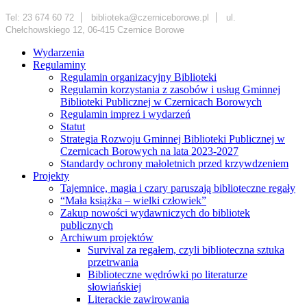
Tel: 23 674 60 72
biblioteka@czerniceborowe.pl
ul.
Chełchowskiego 12, 06-415 Czernice Borowe
Wydarzenia
Regulaminy
Regulamin organizacyjny Biblioteki
Regulamin korzystania z zasobów i usług Gminnej
Biblioteki Publicznej w Czernicach Borowych
Regulamin imprez i wydarzeń
Statut
Strategia Rozwoju Gminnej Biblioteki Publicznej w
Czernicach Borowych na lata 2023-2027
Standardy ochrony małoletnich przed krzywdzeniem
Projekty
Tajemnice, magia i czary paruszają biblioteczne regały
“Mała książka – wielki człowiek”
Zakup nowości wydawniczych do bibliotek
publicznych
Archiwum projektów
Survival za regałem, czyli biblioteczna sztuka
przetrwania
Biblioteczne wędrówki po literaturze
słowiańskiej
Literackie zawirowania