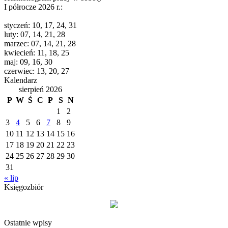
I półrocze 2026 r.:
styczeń: 10, 17, 24, 31
luty: 07, 14, 21, 28
marzec: 07, 14, 21, 28
kwiecień: 11, 18, 25
maj: 09, 16, 30
czerwiec: 13, 20, 27
Kalendarz
sierpień 2026
P
W
Ś
C
P
S
N
1
2
3
4
5
6
7
8
9
10
11
12
13
14
15
16
17
18
19
20
21
22
23
24
25
26
27
28
29
30
31
« lip
Księgozbiór
Ostatnie wpisy