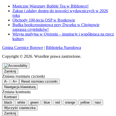
Magiczne Warsztaty Bubble Tea w Bibliotece!
Zakup i zdalny dostęp do nowości wydawniczych w 2026
roku
Obchody 100-lecia OSP w Rostkowie
Budka bookcrossingowa przy Dworku w Chojnowie
zaprasza czytelników!
Wizyta studyjna w Ojrzeniu – inspiracje i współpraca na rzecz
kultury
Gmina Czernice Borowe
|
Biblioteka Narodowa
Copyright © 2026. Wszelkie prawa zastrzeżone.
Zamknij
Zmiana rozmiaru czcionki
A-
A+
Reset rozmiaru czcionki
Nawigacja klawiaturą
Zmiana kontrastu
Kontrast
black
white
green
blue
red
orange
yellow
navi
Wyczyść ciasteczka
Zamknij