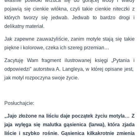
właśnie powłoki wrzuca się do gorącej wody i wtedy
pojawią się cienkie włókna, czyli takie cienkie niteczki z
których tworzy się jedwab. Jedwab to bardzo drogi i
delikatny materiał.
Jak zapewne zauważyliście, zanim motyle stają się takie
piękne i kolorowe, czeka ich szereg przemian…
Zacytuję Wam fragment ilustrowanej księgi „Pytania i
odpowiedzi” autorstwa A. Langleya, w której opisane jest,
jak motyl rozpoczyna swoje życie.
Posłuchajcie:
„Jajo złożone na liściu daje początek życiu motyla… Z
jaja wylęga się malutka gąsienica (larwa), która zjada
liście i szybko rośnie. Gąsienica kilkakrotnie zmienia