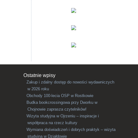
Ostatnie wpisy
Zakup i zdalny dostęp do nowości wydawniczych
w 2026 roku
Obchody 100-lecia OSP w Rostkowie
Budka bookcrossingowa przy Dworku w
Chojnowie zaprasza czytelników!
Wizyta studyjna w Ojrzeniu – inspiracje i
współpraca na rzecz kultury
Wymiana doświadczeń i dobrych praktyk – wizyta
studyjna w Działdowie