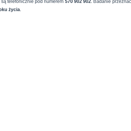
 są telefonicznie pod numerem
570 902 902
. Badanie przeznac
oku życia
.