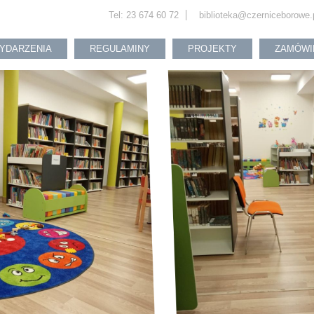
Tel: 23 674 60 72
biblioteka@czerniceborowe.
YDARZENIA
REGULAMINY
PROJEKTY
ZAMÓWI