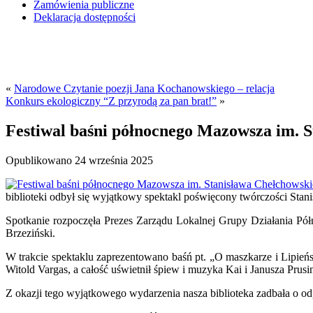
Zamówienia publiczne
Deklaracja dostępności
«
Narodowe Czytanie poezji Jana Kochanowskiego – relacja
Konkurs ekologiczny “Z przyrodą za pan brat!”
»
Festiwal baśni północnego Mazowsza im. 
Opublikowano
24 września 2025
biblioteki odbył się wyjątkowy spektakl poświęcony twórczości St
Spotkanie rozpoczęła Prezes Zarządu Lokalnej Grupy Działania P
Brzeziński.
W trakcie spektaklu zaprezentowano baśń pt. „O maszkarze i Lipieńsk
Witold Vargas, a całość uświetnił śpiew i muzyka Kai i Janusza Pru
Z okazji tego wyjątkowego wydarzenia nasza biblioteka zadbała o o