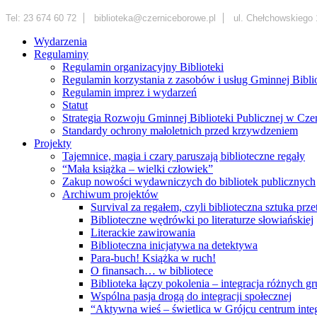
Tel: 23 674 60 72
biblioteka@czerniceborowe.pl
ul. Chełchowskiego 
Wydarzenia
Regulaminy
Regulamin organizacyjny Biblioteki
Regulamin korzystania z zasobów i usług Gminnej Bibl
Regulamin imprez i wydarzeń
Statut
Strategia Rozwoju Gminnej Biblioteki Publicznej w Cz
Standardy ochrony małoletnich przed krzywdzeniem
Projekty
Tajemnice, magia i czary paruszają biblioteczne regały
“Mała książka – wielki człowiek”
Zakup nowości wydawniczych do bibliotek publicznych
Archiwum projektów
Survival za regałem, czyli biblioteczna sztuka prz
Biblioteczne wędrówki po literaturze słowiańskiej
Literackie zawirowania
Biblioteczna inicjatywa na detektywa
Para-buch! Książka w ruch!
O finansach… w bibliotece
Biblioteka łączy pokolenia – integracja różnych
Wspólna pasja drogą do integracji społecznej
“Aktywna wieś – świetlica w Grójcu centrum integ