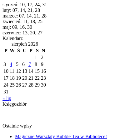
styczeń: 10, 17, 24, 31
luty: 07, 14, 21, 28
marzec: 07, 14, 21, 28
kwiecień: 11, 18, 25
maj: 09, 16, 30
czerwiec: 13, 20, 27
Kalendarz
sierpień 2026
P
W
Ś
C
P
S
N
1
2
3
4
5
6
7
8
9
10
11
12
13
14
15
16
17
18
19
20
21
22
23
24
25
26
27
28
29
30
31
« lip
Księgozbiór
Ostatnie wpisy
Magiczne Warsztaty Bubble Tea w Bibliotece!