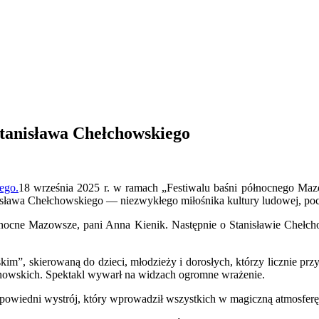
Stanisława Chełchowskiego
18 września 2025 r. w ramach „Festiwalu baśni północnego Maz
anisława Chełchowskiego — niezwykłego miłośnika kultury ludowej, p
ółnocne Mazowsze, pani Anna Kienik. Następnie o Stanisławie Che
im”, skierowaną do dzieci, młodzieży i dorosłych, którzy licznie prz
sinowskich. Spektakl wywarł na widzach ogromne wrażenie.
dpowiedni wystrój, który wprowadził wszystkich w magiczną atmosfer