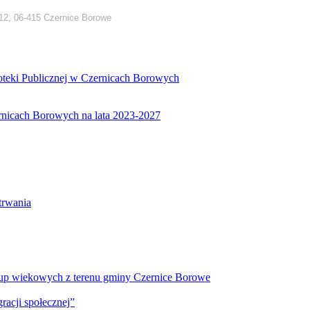
12, 06-415 Czernice Borowe
ioteki Publicznej w Czernicach Borowych
ernicach Borowych na lata 2023-2027
etrwania
 grup wiekowych z terenu gminy Czernice Borowe
racji społecznej”