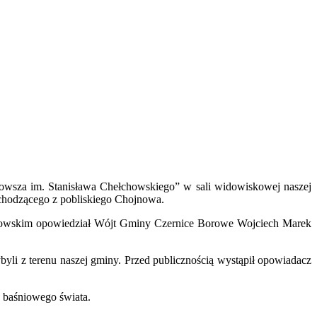
owsza im. Stanisława Chełchowskiego” w sali widowiskowej naszej
ochodzącego z pobliskiego Chojnowa.
łchowskim opowiedział Wójt Gminy Czernice Borowe Wojciech Marek
ybyli z terenu naszej gminy. Przed publicznością wystąpił opowiadacz
ę baśniowego świata.