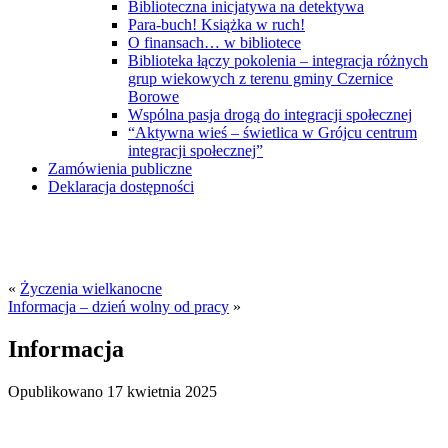
Biblioteczna inicjatywa na detektywa
Para-buch! Książka w ruch!
O finansach… w bibliotece
Biblioteka łączy pokolenia – integracja różnych
grup wiekowych z terenu gminy Czernice
Borowe
Wspólna pasja drogą do integracji społecznej
“Aktywna wieś – świetlica w Grójcu centrum
integracji społecznej”
Zamówienia publiczne
Deklaracja dostępności
«
Życzenia wielkanocne
Informacja – dzień wolny od pracy
»
Informacja
Opublikowano
17 kwietnia 2025