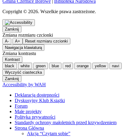
Gmina Czernice Borowe
|
Biblioteka Narodowa
Copyright © 2026. Wszelkie prawa zastrzeżone.
Zamknij
Zmiana rozmiaru czcionki
A-
A+
Reset rozmiaru czcionki
Nawigacja klawiaturą
Zmiana kontrastu
Kontrast
black
white
green
blue
red
orange
yellow
navi
Wyczyść ciasteczka
Zamknij
Accessibility by WAH
Deklaracja dostępności
Dyskusyjny Klub Książki
Forum
Małe projekty
Polityka prywatności
Standardy ochrony małoletnich przed krzywdzeniem
Strona Główna
Akcja “Czytam sobie”