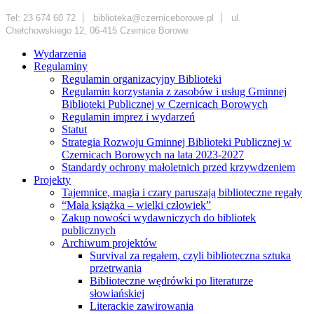
Tel: 23 674 60 72
biblioteka@czerniceborowe.pl
ul.
Chełchowskiego 12, 06-415 Czernice Borowe
Wydarzenia
Regulaminy
Regulamin organizacyjny Biblioteki
Regulamin korzystania z zasobów i usług Gminnej
Biblioteki Publicznej w Czernicach Borowych
Regulamin imprez i wydarzeń
Statut
Strategia Rozwoju Gminnej Biblioteki Publicznej w
Czernicach Borowych na lata 2023-2027
Standardy ochrony małoletnich przed krzywdzeniem
Projekty
Tajemnice, magia i czary paruszają biblioteczne regały
“Mała książka – wielki człowiek”
Zakup nowości wydawniczych do bibliotek
publicznych
Archiwum projektów
Survival za regałem, czyli biblioteczna sztuka
przetrwania
Biblioteczne wędrówki po literaturze
słowiańskiej
Literackie zawirowania