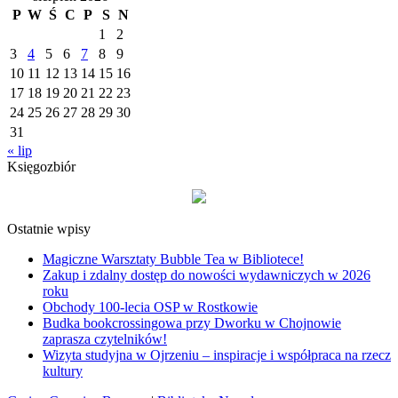
P
W
Ś
C
P
S
N
1
2
3
4
5
6
7
8
9
10
11
12
13
14
15
16
17
18
19
20
21
22
23
24
25
26
27
28
29
30
31
« lip
Księgozbiór
Ostatnie wpisy
Magiczne Warsztaty Bubble Tea w Bibliotece!
Zakup i zdalny dostęp do nowości wydawniczych w 2026
roku
Obchody 100-lecia OSP w Rostkowie
Budka bookcrossingowa przy Dworku w Chojnowie
zaprasza czytelników!
Wizyta studyjna w Ojrzeniu – inspiracje i współpraca na rzecz
kultury