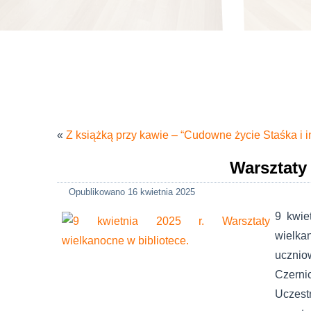
«
Z książką przy kawie – “Cudowne życie Staśka i 
Warsztaty
Opublikowano
16 kwietnia 2025
9 kwie
wielka
ucznio
Czerni
Uczestn