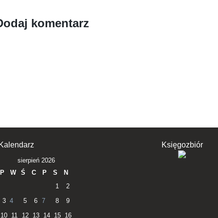
Dodaj komentarz
Kalendarz
Księgozbiór
sierpień 2026
P
W
Ś
C
P
S
N
1
2
3
4
5
6
7
8
9
10
11
12
13
14
15
16