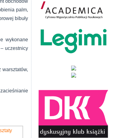
ment obchodów
obienia palm,
orowej bibuły
nie wykonane
– uczestnicy
z warsztatów,
zacieśnianie