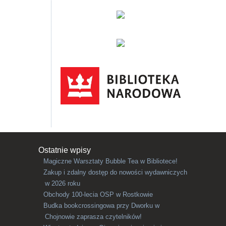
Ostatnie wpisy
Magiczne Warsztaty Bubble Tea w Bibliotece!
Zakup i zdalny dostęp do nowości wydawniczych
w 2026 roku
Obchody 100-lecia OSP w Rostkowie
Budka bookcrossingowa przy Dworku w
Chojnowie zaprasza czytelników!