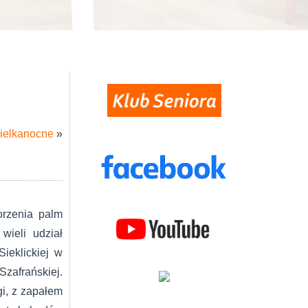
ielkanocne
»
orzenia palm
ieli udział
ieklickiej w
afrańskiej.
gi, z zapałem