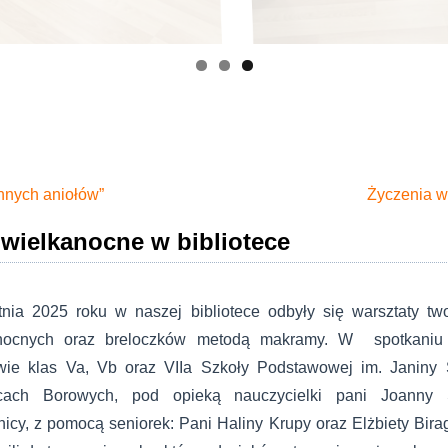
innych aniołów”
Życzenia w
 wielkanocne w bibliotece
tnia 2025 roku w naszej bibliotece odbyły się warsztaty tw
nocnych oraz breloczków metodą makramy. W spotkaniu w
wie klas Va, Vb oraz VIIa Szkoły Podstawowej im. Janiny S
cach Borowych, pod opieką nauczycielki pani Joanny Sz
icy, z pomocą seniorek: Pani Haliny Krupy oraz Elżbiety Bira