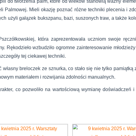
ąpili do tworzenia palm, które od wieków stanowią ważny ele
li Palmowej. Mieli okazję poznać różne techniki plecenia i zd
ych użyli gałązek bukszpanu, bazi, suszonych traw, a także kol
Pszczółkowskiej, która zaprezentowała uczniom swoje ręcz
my. Rękodzieło wzbudziło ogromne zainteresowanie młodzieży 
szczegóły tej ciekawej techniki.
łasny breloczek ze sznurka, co stało się nie tylko pamiątką 
nowym materiałem i rozwijania zdolności manualnych.
rakter, co pozwoliło na wartościową wymianę doświadczeń i 