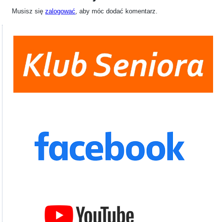
Musisz się
zalogować
, aby móc dodać komentarz.